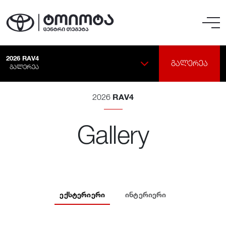
2026
RAV4
ᲒᲐᲚᲔᲠᲔᲐ
ᲒᲐᲚᲔᲠᲔᲐ
RAV4
2026
Gallery
ᲔᲥᲡᲢᲔᲠᲘᲔᲠᲘ
ᲘᲜᲢᲔᲠᲘᲔᲠᲘ