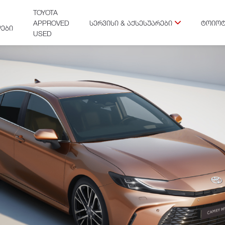
TOYOTA
APPROVED
ᲡᲔᲠᲕᲘᲡᲘ & ᲐᲥᲡᲔᲡᲣᲐᲠᲔᲑᲘ
ᲢᲝᲘᲝᲢ
ᲔᲑᲘ
USED