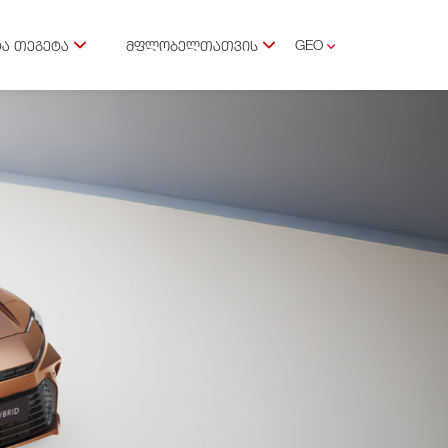
GEO
Ა ᲗᲔᲒᲔᲢᲐ
ᲛᲤᲚᲝᲑᲔᲚᲗᲐᲗᲕᲘᲡ
ENG