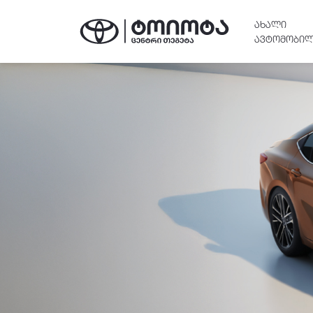
ᲐᲮᲐᲚᲘ
ᲐᲕᲢᲝᲛᲝᲑᲘᲚ