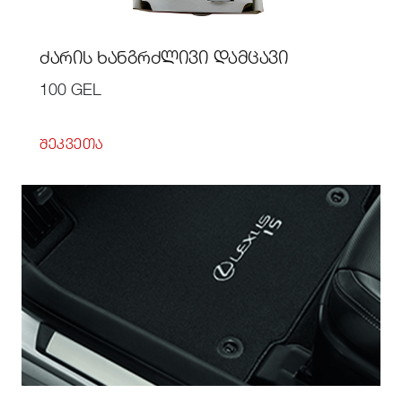
ᲫᲐᲠᲘᲡ ᲮᲐᲜᲒᲠᲫᲚᲘᲕᲘ ᲓᲐᲛᲪᲐᲕᲘ
100 GEL
ᲨᲔᲙᲕᲔᲗᲐ