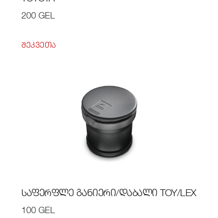
200 GEL
ᲨᲔᲙᲕᲔᲗᲐ
ᲡᲐᲤᲔᲠᲤᲚᲔ ᲒᲐᲜᲘᲔᲠᲘ/ᲓᲐᲑᲐᲚᲘ TOY/LEX
100 GEL