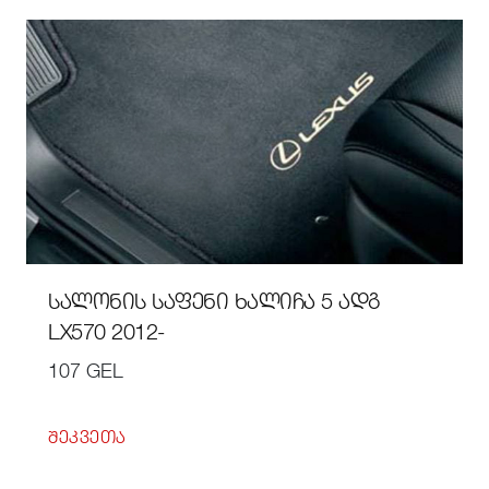
ᲡᲐᲚᲝᲜᲘᲡ ᲡᲐᲤᲔᲜᲘ ᲮᲐᲚᲘᲩᲐ 5 ᲐᲓᲒ
LX570 2012-
107 GEL
ᲨᲔᲙᲕᲔᲗᲐ