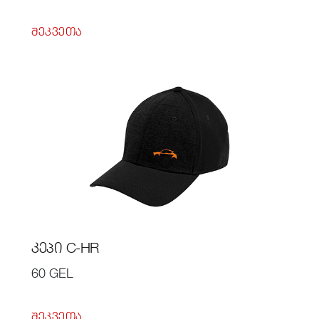
ᲨᲔᲙᲕᲔᲗᲐ
ᲙᲔᲞᲘ C-HR
60 GEL
ᲨᲔᲙᲕᲔᲗᲐ