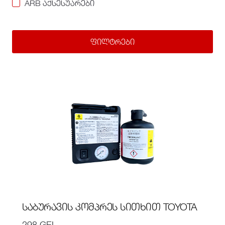
ARB აქსესუარები
ფილტრები
ᲡᲐᲑᲣᲠᲐᲕᲘᲡ ᲙᲝᲛᲞᲠᲔᲡ ᲡᲘᲗᲮᲘᲗ TOYOTA
298 GEL