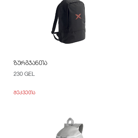
ᲖᲣᲠᲒᲯᲐᲜᲗᲐ
230 GEL
ᲨᲔᲙᲕᲔᲗᲐ