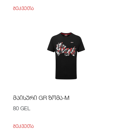
ᲨᲔᲙᲕᲔᲗᲐ
ᲛᲐᲘᲡᲣᲠᲘ GR ᲖᲝᲛᲐ-M
80 GEL
ᲨᲔᲙᲕᲔᲗᲐ