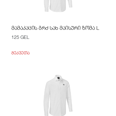
ᲛᲐᲛᲐᲙᲐᲪᲘᲡ ᲒᲠᲫ ᲡᲐᲮ ᲛᲐᲘᲡᲣᲠᲘ ᲖᲝᲛᲐ L
125 GEL
ᲨᲔᲙᲕᲔᲗᲐ