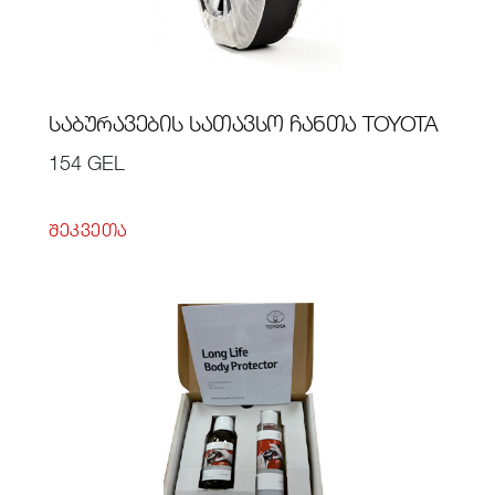
ᲡᲐᲑᲣᲠᲐᲕᲔᲑᲘᲡ ᲡᲐᲗᲐᲕᲡᲝ ᲩᲐᲜᲗᲐ TOYOTA
154 GEL
ᲨᲔᲙᲕᲔᲗᲐ