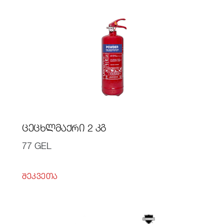
ᲪᲔᲪᲮᲚᲛᲐᲥᲠᲘ 2 ᲙᲒ
77 GEL
ᲨᲔᲙᲕᲔᲗᲐ