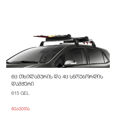
6Ც ᲗᲮᲘᲚᲐᲛᲣᲠᲘᲡ ᲓᲐ 4Ც ᲡᲜᲝᲣᲑᲝᲠᲓᲘᲡ
ᲓᲐᲛᲭᲔᲠᲘ
615 GEL
ᲨᲔᲙᲕᲔᲗᲐ