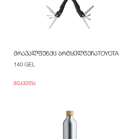
ᲛᲠᲐᲕᲐᲚᲤᲣᲜᲥᲪ ᲑᲠᲢᲧᲔᲚᲢᲣᲩᲐTOYOTA
140 GEL
ᲨᲔᲙᲕᲔᲗᲐ