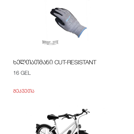
ᲮᲔᲚᲗᲐᲗᲛᲐᲜᲘ CUT-RESISTANT
16 GEL
ᲨᲔᲙᲕᲔᲗᲐ