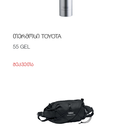
ᲗᲔᲠᲛᲝᲡᲘ TOYOTA
55 GEL
ᲨᲔᲙᲕᲔᲗᲐ