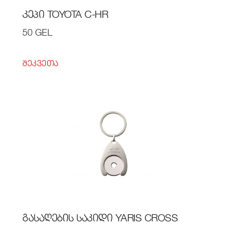
ᲙᲔᲞᲘ TOYOTA C-HR
50 GEL
ᲨᲔᲙᲕᲔᲗᲐ
ᲒᲐᲡᲐᲦᲔᲑᲘᲡ ᲡᲐᲙᲘᲓᲘ YARIS CROSS