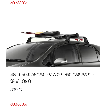
ᲨᲔᲙᲕᲔᲗᲐ
4Ც ᲗᲮᲘᲚᲐᲛᲣᲠᲘᲡ ᲓᲐ 2Ც ᲡᲜᲝᲣᲑᲝᲠᲓᲘᲡ
ᲓᲐᲛᲭᲔᲠᲘ
399 GEL
ᲨᲔᲙᲕᲔᲗᲐ