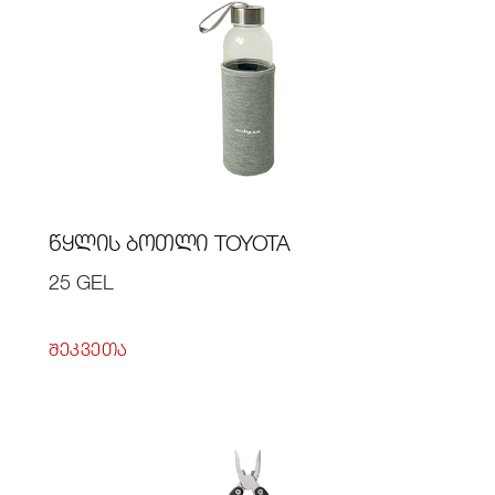
ᲬᲧᲚᲘᲡ ᲑᲝᲗᲚᲘ TOYOTA
25 GEL
ᲨᲔᲙᲕᲔᲗᲐ