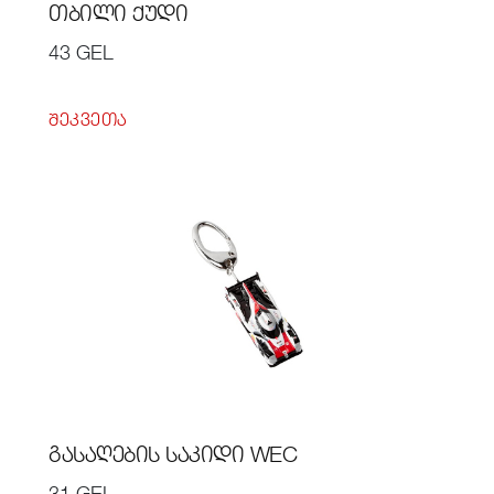
ᲗᲑᲘᲚᲘ ᲥᲣᲓᲘ
43 GEL
ᲨᲔᲙᲕᲔᲗᲐ
ᲒᲐᲡᲐᲦᲔᲑᲘᲡ ᲡᲐᲙᲘᲓᲘ WEC
31 GEL