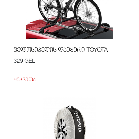
ᲕᲔᲚᲝᲡᲘᲞᲔᲓᲘᲡ ᲓᲐᲛᲭᲔᲠᲘ TOYOTA
329 GEL
ᲨᲔᲙᲕᲔᲗᲐ