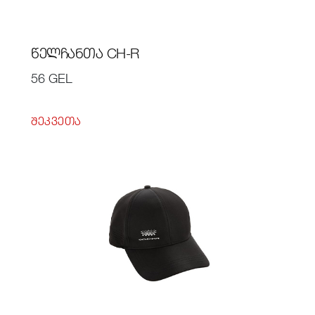
ᲬᲔᲚᲩᲐᲜᲗᲐ CH-R
56 GEL
ᲨᲔᲙᲕᲔᲗᲐ