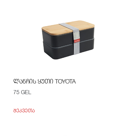
ᲚᲐᲜᲩᲘᲡ ᲧᲣᲗᲘ TOYOTA
75 GEL
ᲨᲔᲙᲕᲔᲗᲐ