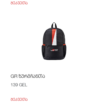
ᲨᲔᲙᲕᲔᲗᲐ
GR ᲖᲣᲠᲒᲩᲐᲜᲗᲐ
139 GEL
ᲨᲔᲙᲕᲔᲗᲐ