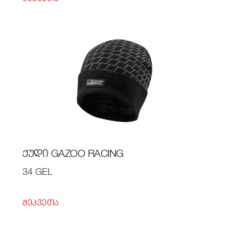
ᲥᲣᲓᲘ GAZOO RACING
34 GEL
ᲨᲔᲙᲕᲔᲗᲐ