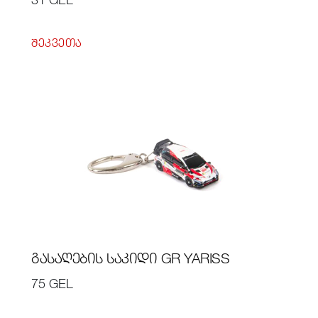
ᲨᲔᲙᲕᲔᲗᲐ
ᲒᲐᲡᲐᲦᲔᲑᲘᲡ ᲡᲐᲙᲘᲓᲘ GR YARISS
75 GEL