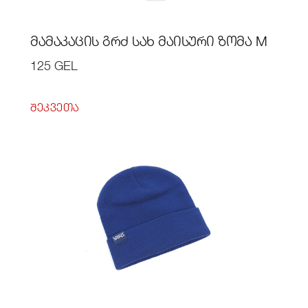
ᲛᲐᲛᲐᲙᲐᲪᲘᲡ ᲒᲠᲫ ᲡᲐᲮ ᲛᲐᲘᲡᲣᲠᲘ ᲖᲝᲛᲐ M
125 GEL
ᲨᲔᲙᲕᲔᲗᲐ