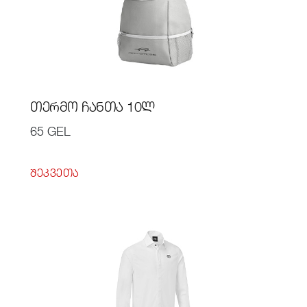
ᲗᲔᲠᲛᲝ ᲩᲐᲜᲗᲐ 10Ლ
65 GEL
ᲨᲔᲙᲕᲔᲗᲐ