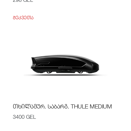
ᲨᲔᲙᲕᲔᲗᲐ
ᲗᲮᲘᲚᲐᲛᲣᲠ. ᲡᲐᲑᲐᲠᲒ. THULE MEDIUM
3400 GEL