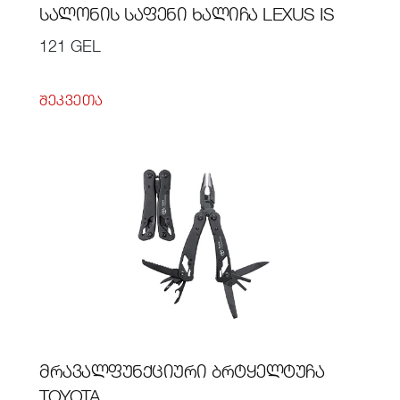
ᲡᲐᲚᲝᲜᲘᲡ ᲡᲐᲤᲔᲜᲘ ᲮᲐᲚᲘᲩᲐ LEXUS IS
121 GEL
ᲨᲔᲙᲕᲔᲗᲐ
ᲛᲠᲐᲕᲐᲚᲤᲣᲜᲥᲪᲘᲣᲠᲘ ᲑᲠᲢᲧᲔᲚᲢᲣᲩᲐ
TOYOTA