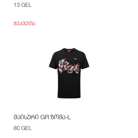
13 GEL
ᲨᲔᲙᲕᲔᲗᲐ
ᲛᲐᲘᲡᲣᲠᲘ GR ᲖᲝᲛᲐ-L
80 GEL