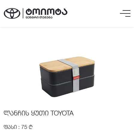
ᲚᲐᲜᲩᲘᲡ ᲧᲣᲗᲘ TOYOTA
ᲤᲐᲡᲘ : 75 ₾