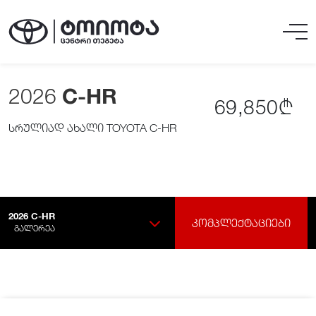
2026
C-HR
69,850₾
სრულიად ახალი TOYOTA C-HR
2026
C-HR
ᲙᲝᲛᲞᲚᲔᲥᲢᲐᲪᲘᲔᲑᲘ
ᲒᲐᲚᲔᲠᲔᲐ