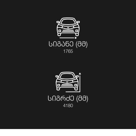
სიგანე (მმ)
1765
სიგრძე (მმ)
4180