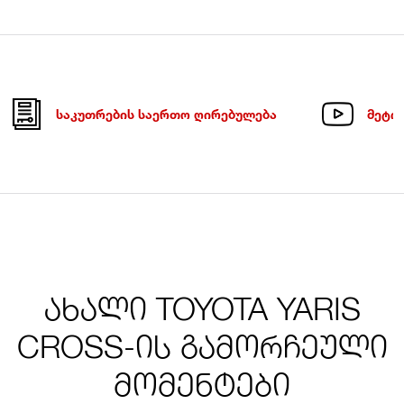
ᲡᲐᲙᲣᲗᲠᲔᲑᲘᲡ ᲡᲐᲔᲠᲗᲝ ᲦᲘᲠᲔᲑᲣᲚᲔᲑᲐ
ᲛᲔᲢᲘ 
ახალი TOYOTA YARIS
CROSS-ის გამორჩეული
მომენტები