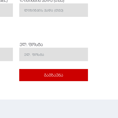
GEL)
ლიზინგის ვადა (თვე)
ელ. ფოსტა
გაგზავნა