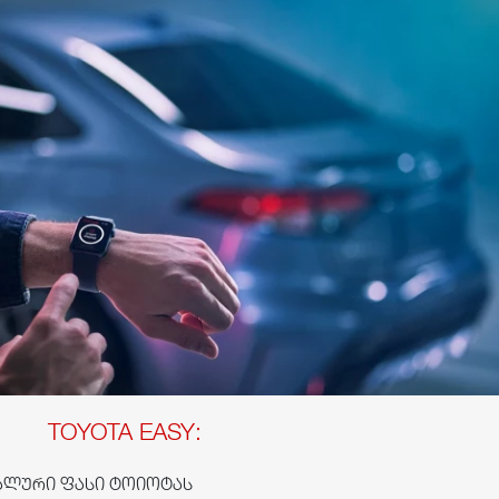
TOYOTA EASY:
ალური ფასი ტოიოტას