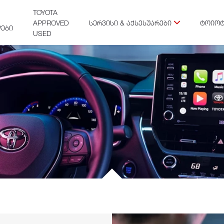
TOYOTA
APPROVED
ᲡᲔᲠᲕᲘᲡᲘ & ᲐᲥᲡᲔᲡᲣᲐᲠᲔᲑᲘ
ᲢᲝᲘᲝᲢ
ᲔᲑᲘ
USED