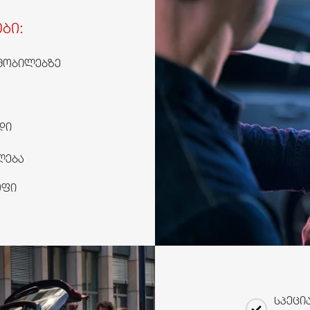
ბი:
მობილებზე
დი
ლება
ოფი
სპეცი