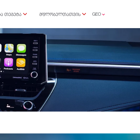
GEO
Ა ᲗᲔᲒᲔᲢᲐ
ᲛᲤᲚᲝᲑᲔᲚᲗᲐᲗᲕᲘᲡ
ENG