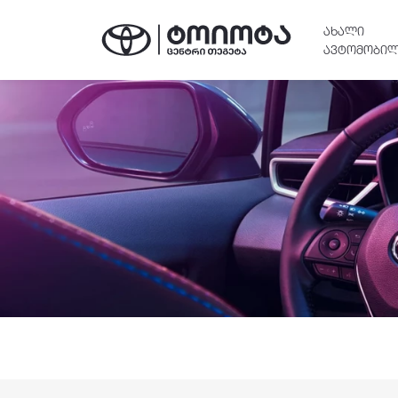
ᲐᲮᲐᲚᲘ
ᲐᲕᲢᲝᲛᲝᲑᲘᲚ