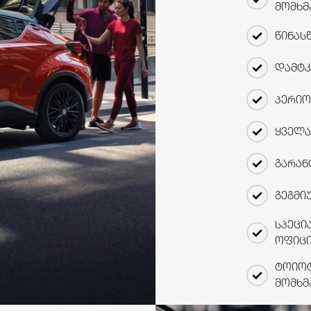
მომხმ
წინას
დამტკ
პერიო
ყველა
გარან
გეგმი
სპეცი
ოფიც
ტოიოტ
მომხმ