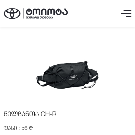
ᲬᲔᲚᲩᲐᲜᲗᲐ CH-R
ᲤᲐᲡᲘ : 56 ₾