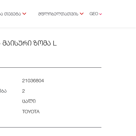
GEO
Ა ᲗᲔᲒᲔᲢᲐ
ᲛᲤᲚᲝᲑᲔᲚᲗᲐᲗᲕᲘᲡ
ENG
 ᲛᲐᲘᲡᲣᲠᲘ ᲖᲝᲛᲐ L
21036804
ობა
2
ცალი
TOYOTA