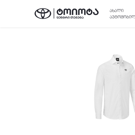
ᲐᲮᲐᲚᲘ
ᲐᲕᲢᲝᲛᲝᲑᲘᲚ