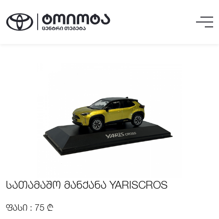
ᲡᲐᲗᲐᲛᲐᲨᲝ ᲛᲐᲜᲥᲐᲜᲐ YARISCROS
ᲤᲐᲡᲘ : 75 ₾