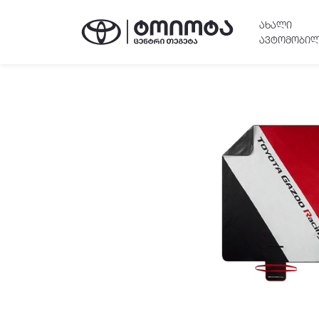
ᲐᲮᲐᲚᲘ
ᲐᲕᲢᲝᲛᲝᲑᲘᲚ