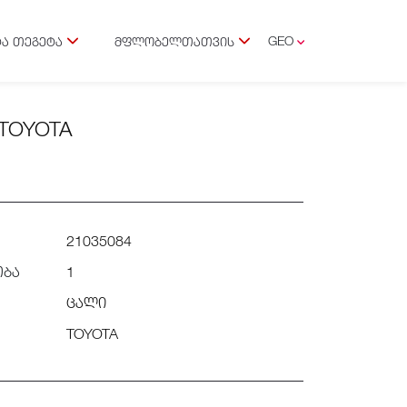
GEO
Ა ᲗᲔᲒᲔᲢᲐ
ᲛᲤᲚᲝᲑᲔᲚᲗᲐᲗᲕᲘᲡ
ENG
TOYOTA
21035084
ობა
1
ცალი
TOYOTA