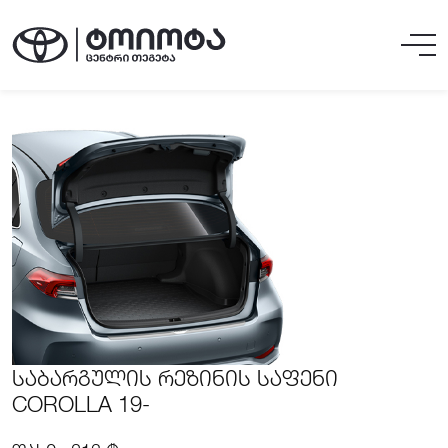
ᲡᲐᲑᲐᲠᲒᲣᲚᲘᲡ ᲠᲔᲖᲘᲜᲘᲡ ᲡᲐᲤᲔᲜᲘ
COROLLA 19-