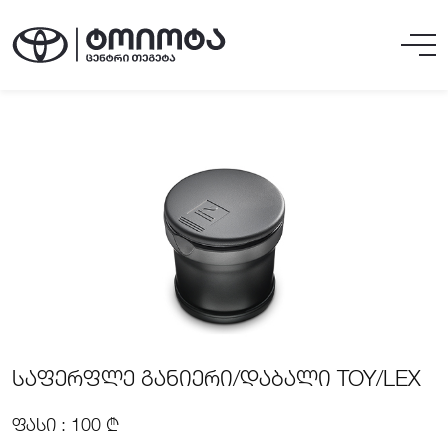
ᲡᲐᲤᲔᲠᲤᲚᲔ ᲒᲐᲜᲘᲔᲠᲘ/ᲓᲐᲑᲐᲚᲘ TOY/LEX
ᲤᲐᲡᲘ : 100 ₾